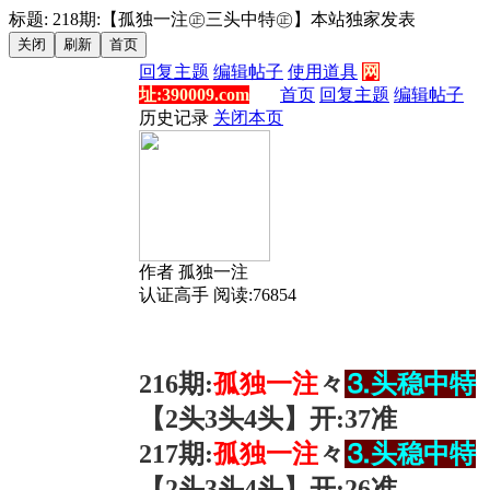
标题: 218期:【孤独一注㊣三头中特㊣】本站独家发表
回复主题
编辑帖子
使用道具
网
址:390009.com
首页
回复主题
编辑帖子
历史记录
关闭本页
作者
孤独一注
认证高手
阅读:76854
216
期:
孤独一
注
々
⒊头稳中特
【2
头3头4头
】开
:
37准
217
期:
孤独一
注
々
⒊头稳中特
【2
头3头4头
】开
:
26准