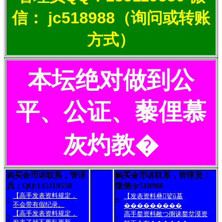
信： jc518988（询问或转账
方式）
本坛绝对做到公
平、公证、藜俚慕
灰灼教�
购买金币请联系，管理
购买金币请联系，管理员：
员：QQ:135119550
微信:jc518988
【高手发表资料规定，
【发表资料彝娑ǖ墓
1
6
不会带有假纪录。
���������
【高手发表资料规定，
高手鍪资料敝つ阍诔鍪坌漠资
2
7