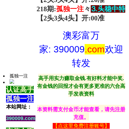
218
期:
孤独一
注
々
⒊头稳中特
【2
头3头4头
】开
:
00准
澳彩富万
家: 390009
.com
欢迎
转发
孤独一注
高手用实力赚取金钱.有好料才能中奖.
有金钱的回报才会有更多更准的六合高
认证高手
手发表资料
孤独一注
本站网址：
本资料需支付金币才能查看，请先注册
充值。
390009.com
【
点这里免费注册账号
】