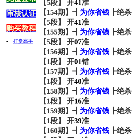
【5
段
】 开
41
准
【154期】┫
为你省钱
┣绝杀
审核认证
【5
段
】 开
41
准
购买教程
【155期】┫
为你省钱
┣绝杀
【5
段
】 开
07
准
打赏高手
【156期】┫
为你省钱
┣绝杀
【1
段
】 开
01
错
【157期】┫
为你省钱
┣绝杀
【1
段
】 开
40
准
【158期】┫
为你省钱
┣绝杀
【1
段
】 开
16
准
【159期】┫
为你省钱
┣绝杀
【1
段
】 开
39
准
【160期】┫
为你省钱
┣绝杀