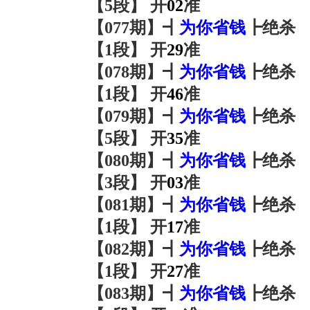
【5
段
】 开
02
准
【077期】┫
为你省钱
┣绝杀
【1
段
】 开
29
准
【078期】┫
为你省钱
┣绝杀
【1
段
】 开
46
准
【079期】┫
为你省钱
┣绝杀
【5
段
】 开
35
准
【080期】┫
为你省钱
┣绝杀
【3
段
】 开
03
准
【081期】┫
为你省钱
┣绝杀
【1
段
】 开
17
准
【082期】┫
为你省钱
┣绝杀
【1
段
】 开
27
准
【083期】┫
为你省钱
┣绝杀