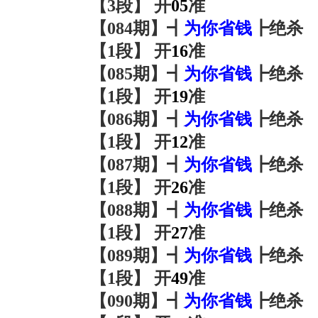
【3
段
】 开
05
准
【084期】┫
为你省钱
┣绝杀
【1
段
】 开
16
准
【085期】┫
为你省钱
┣绝杀
【1
段
】 开
19
准
【086期】┫
为你省钱
┣绝杀
【1
段
】 开
12
准
【087期】┫
为你省钱
┣绝杀
【1
段
】 开
26
准
【088期】┫
为你省钱
┣绝杀
【1
段
】 开
27
准
【089期】┫
为你省钱
┣绝杀
【1
段
】 开
49
准
【090期】┫
为你省钱
┣绝杀