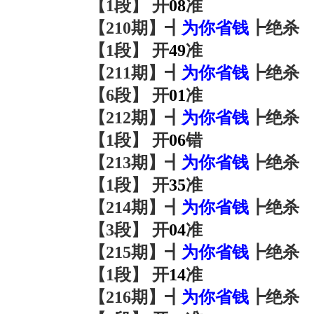
【1
段
】 开
08
准
【210期】┫
为你省钱
┣绝杀
【1
段
】 开
49
准
【211期】┫
为你省钱
┣绝杀
【6
段
】 开
01
准
【212期】┫
为你省钱
┣绝杀
【1
段
】 开
06
错
【213期】┫
为你省钱
┣绝杀
【1
段
】 开
35
准
【214期】┫
为你省钱
┣绝杀
【3
段
】 开
04
准
【215期】┫
为你省钱
┣绝杀
【1
段
】 开
14
准
【216期】┫
为你省钱
┣绝杀