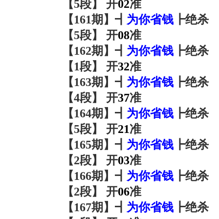
【5
段
】 开
02
准
【161期】┫
为你省钱
┣绝杀
【5
段
】 开
08
准
【162期】┫
为你省钱
┣绝杀
【1
段
】 开
32
准
【163期】┫
为你省钱
┣绝杀
【4
段
】 开
37
准
【164期】┫
为你省钱
┣绝杀
【5
段
】 开
21
准
【165期】┫
为你省钱
┣绝杀
【2
段
】 开
03
准
【166期】┫
为你省钱
┣绝杀
【2
段
】 开
06
准
【167期】┫
为你省钱
┣绝杀