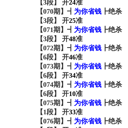
【3
段
】 开
24
准
【070期】┫
为你省钱
┣绝杀
【3
段
】 开
25
准
【071期】┫
为你省钱
┣绝杀
【3
段
】 开
48
准
【072期】┫
为你省钱
┣绝杀
【6
段
】 开
46
准
【073期】┫
为你省钱
┣绝杀
【6
段
】 开
34
准
【074期】┫
为你省钱
┣绝杀
【6
段
】 开
10
准
【075期】┫
为你省钱
┣绝杀
【1
段
】 开
33
准
【076期】┫
为你省钱
┣绝杀