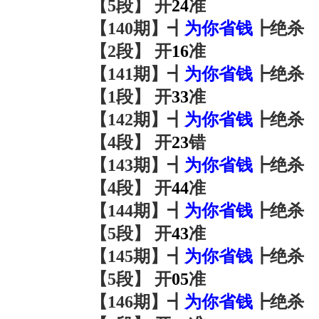
【5
段
】 开
24
准
【140期】┫
为你省钱
┣绝杀
【2
段
】 开
16
准
【141期】┫
为你省钱
┣绝杀
【1
段
】 开
33
准
【142期】┫
为你省钱
┣绝杀
【4
段
】 开
23
错
【143期】┫
为你省钱
┣绝杀
【4
段
】 开
44
准
【144期】┫
为你省钱
┣绝杀
【5
段
】 开
43
准
【145期】┫
为你省钱
┣绝杀
【5
段
】 开
05
准
【146期】┫
为你省钱
┣绝杀