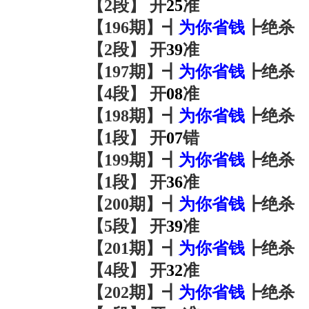
【2
段
】 开
25
准
【196期】┫
为你省钱
┣绝杀
【2
段
】 开
39
准
【197期】┫
为你省钱
┣绝杀
【4
段
】 开
08
准
【198期】┫
为你省钱
┣绝杀
【1
段
】 开
07
错
【199期】┫
为你省钱
┣绝杀
【1
段
】 开
36
准
【200期】┫
为你省钱
┣绝杀
【5
段
】 开
39
准
【201期】┫
为你省钱
┣绝杀
【4
段
】 开
32
准
【202期】┫
为你省钱
┣绝杀