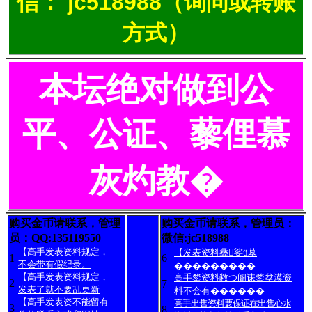
信： jc518988（询问或转账
方式）
本坛绝对做到公
平、公证、藜俚慕
灰灼教�
购买金币请联系，管理
购买金币请联系，管理员：
员：QQ:135119550
微信:jc518988
【高手发表资料规定，
【发表资料彝娑ǖ墓
1
6
不会带有假纪录。
���������
【高手发表资料规定，
高手鍪资料敝つ阍诔鍪坌漠资
2
7
发表了就不要乱更新
料不会有������
【高手发表资不能留有
高手出售资料要保证在出售心水
3
8