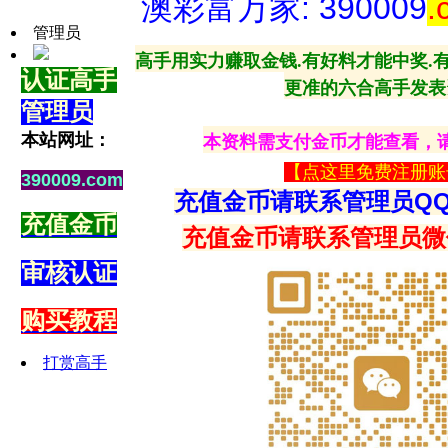
澳彩富万家: 390009
.
管理员
高手用实力赚取金钱.有好料才能中奖.
认证高手
更准的六合高手发表
管理员
本站网址：
本资料需支付金币才能查看，
【
点这里免费注册账
390009.com
充值金币请联系管理员QQ：1
充值金币
充值金币请联系管理员微
审核认证
购买教程
打赏高手