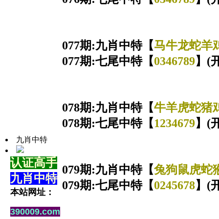
077期:九肖中特【
马牛龙蛇羊
077期:七尾中特【
0346789
】(开
078期:九肖中特【
牛羊虎蛇猪
078期:七尾中特【
1234679
】(开
九肖中特
认证高手
079期:九肖中特【
兔狗鼠虎蛇
九肖中特
079期:七尾中特【
0245678
】(开
本站网址：
390009.com