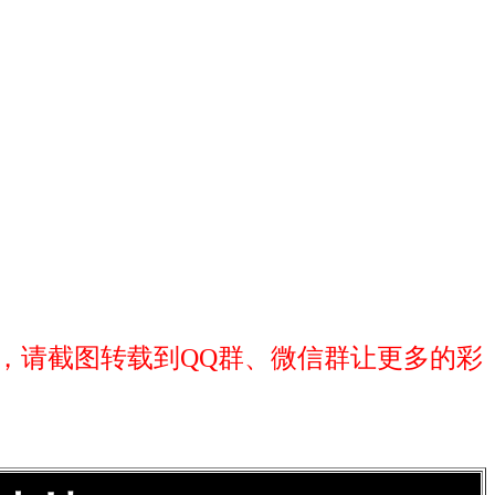
，请截图转载到QQ群、微信群让更多的彩