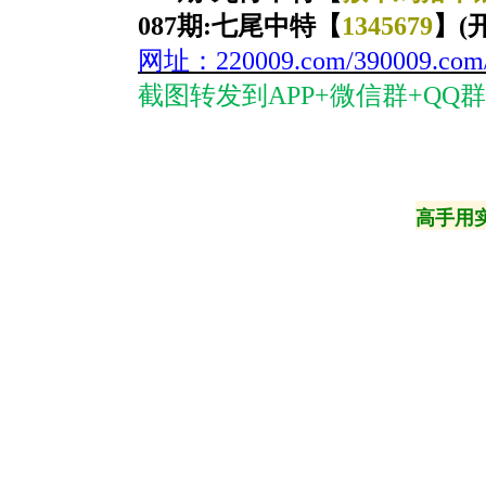
087期:七尾中特【
1345679
】(开
网址：
220009.com
/
390009.com
截图转发到APP+微信群+QQ
高手用