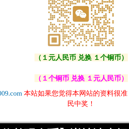
（１元人民币 兑换 １个铜币）
（１个铜币 兑换 １元人民币）
009.com
本站如果您觉得本网站的资料很准
民中奖！