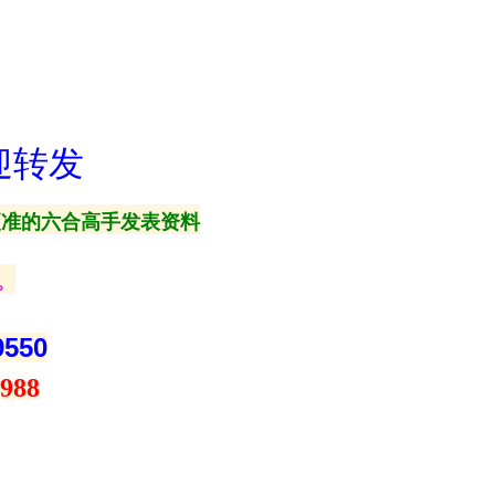
迎转发
更准的六合高手发表资料
。
550
8988