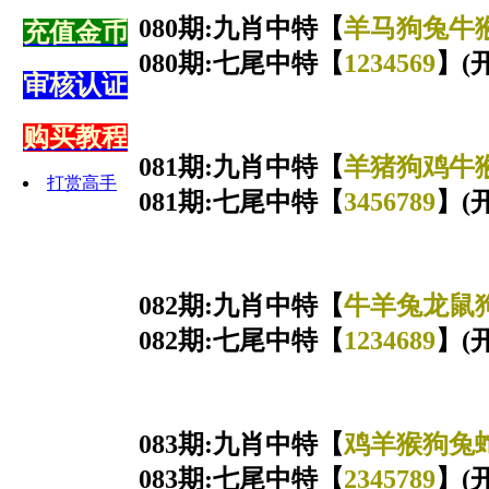
080期:九肖中特【
羊马狗兔牛
充值金币
080期:七尾中特【
1234569
】(开
审核认证
购买教程
081期:九肖中特【
羊猪狗鸡牛
打赏高手
081期:七尾中特【
3456789
】(开
082期:九肖中特【
牛羊兔龙鼠
082期:七尾中特【
1234689
】(开
083期:九肖中特【
鸡羊猴狗兔
083期:七尾中特【
2345789
】(开