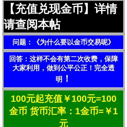
【充值兑现金币】详情
请查阅本帖
问题：《为什么要以金币交易呢》
回答：这样不会有第二次收费，保障
大家利用，做到公平公正！完全透
！
明
100元起充值￥100元=100
金币 货币汇率：1金币=￥1
元