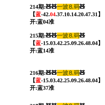
214期:🧸
🧸
一波⒏码
🧸
【
蓝
-42.
04
.37.10.14.20.47.31】
开:蓝04准
215期:🧸
🧸
一波⒏码
🧸
【
蓝
-15.03.42.25.09.26.48.04】
开:蓝14准
216期:🧸
🧸
一波⒏码
🧸
【
蓝
-15.03.42.25.09.26.48.04】
开:蓝37准