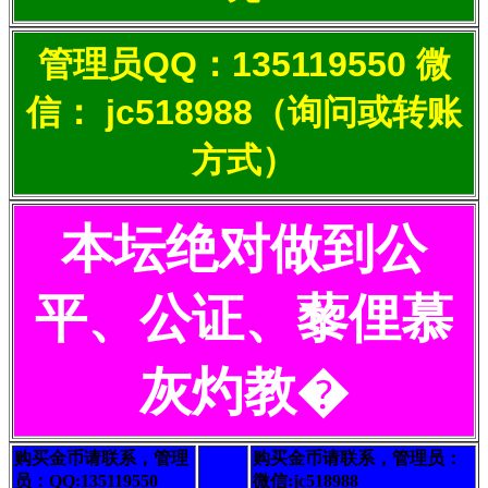
管理员QQ：135119550 微
信： jc518988（询问或转账
方式）
本坛绝对做到公
平、公证、藜俚慕
灰灼教�
购买金币请联系，管理
购买金币请联系，管理员：
员：QQ:135119550
微信:jc518988