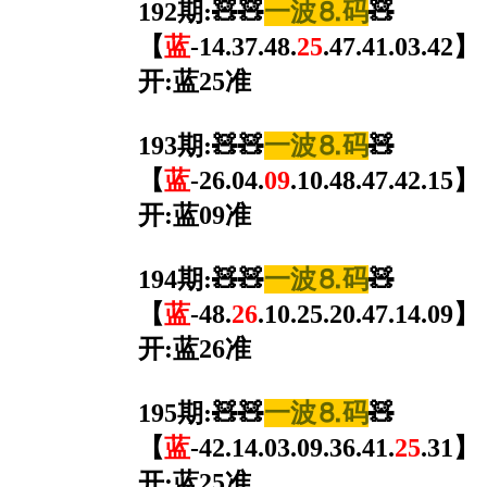
192期:🧸
🧸
一波⒏码
🧸
【
蓝
-14.37.48.
25
.47.41.03.42】
开:蓝25准
193期:🧸
🧸
一波⒏码
🧸
【
蓝
-26.04.
09
.10.48.47.42.15】
开:蓝09准
194期:🧸
🧸
一波⒏码
🧸
【
蓝
-48.
26
.10.25.20.47.14.09】
开:蓝26准
195期:🧸
🧸
一波⒏码
🧸
【
蓝
-42.14.03.09.36.41.
25
.31】
开:蓝25准