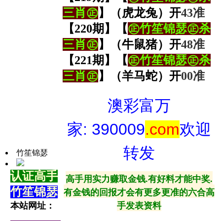
三肖㊣
】（
虎龙兔
）开
43准
【220期】【
㊣竹笙锦瑟㊣杀
三肖㊣
】（
牛鼠猪
）开
48准
【221期】【
㊣竹笙锦瑟㊣杀
三肖㊣
】（羊马蛇
）开
00准
澳彩富万
家: 390009
.com
欢迎
转发
竹笙锦瑟
认证高手
高手用实力赚取金钱.有好料才能中奖.
竹笙锦瑟
有金钱的回报才会有更多更准的六合高
本站网址：
手发表资料