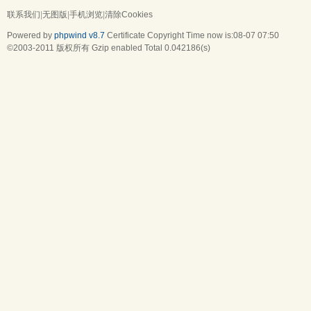
联系我们
|
无图版
|
手机浏览
|
清除Cookies
Powered by
phpwind v8.7
Certificate
Copyright Time now is:08-07 07:50
©2003-2011
版权所有 Gzip enabled
Total 0.042186(s)