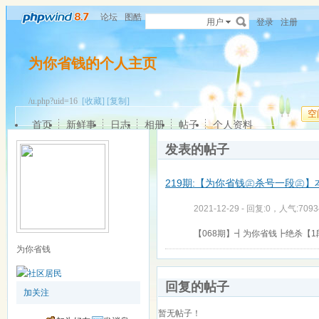
论坛
图酷
用户
登录
注册
为你省钱的个人主页
/u.php?uid=16
[收藏]
[复制]
空
首页
新鲜事
日志
相册
帖子
个人资料
发表的帖子
219期:【为你省钱㊣杀号一段㊣
2021-12-29 - 回复:0，人气:7093
【068期】┫为你省钱┣绝杀【1段
为你省钱
回复的帖子
加关注
暂无帖子！