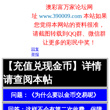
澳彩富万家论坛网
址
www.390009.com
本站如果
您觉得本网站的资料很准，
请截图转载到QQ群、微信群
让更多的彩民中奖！
回复
举报
【充值兑现金币】详情
请查阅本帖
问题：《为什么要以金币交易呢》
回答：这样不会有第二次收费，保障