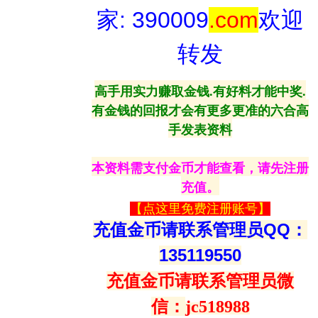
家: 390009
.com
欢迎
转发
高手用实力赚取金钱.有好料才能中奖.
有金钱的回报才会有更多更准的六合高
手发表资料
本资料需支付金币才能查看，请先注册
充值。
【
点这里免费注册账号
】
充值金币请联系管理员QQ：
135119550
充值金币请联系管理员微
信：
jc518988