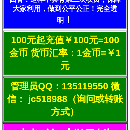
大家利用，做到公平公正！完全透
！
明
100元起充值￥100元=100
金币 货币汇率：1金币=￥1
元
管理员QQ：135119550 微
信： jc518988（询问或转账
方式）