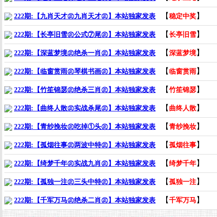
【
】
222期:【九肖天才㊣九肖天才㊣】本站独家发表
稳定中奖
【
】
222期:【长亭旧雪㊣公式⑦尾㊣】本站独家发表
长亭旧雪
【
】
222期:【深蓝梦境㊣绝杀一肖㊣】本站独家发表
深蓝梦境
【
】
222期:【临窗赏雨㊣琴棋书画㊣】本站独家发表
临窗赏雨
【
】
222期:【竹笙锦瑟㊣绝杀三肖㊣】本站独家发表
竹笙锦瑟
【
】
222期:【曲终人散㊣实战杀尾㊣】本站独家发表
曲终人散
【
】
222期:【青纱挽妆㊣吃掉①头㊣】本站独家发表
青纱挽妆
【
】
222期:【孤烟往事㊣两波中特㊣】本站独家发表
孤烟往事
【
】
222期:【绮梦千年㊣实战九肖㊣】本站独家发表
绮梦千年
【
】
222期:【孤独一注㊣三头中特㊣】本站独家发表
孤独一注
【
】
222期:【千军万马㊣绝杀二肖㊣】本站独家发表
千军万马