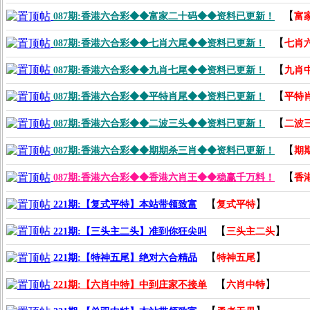
【
087期:香港六合彩◆◆富家二十码◆◆资料已更新！
富
【
087期:香港六合彩◆◆七肖六尾◆◆资料已更新！
七肖
【
087期:香港六合彩◆◆九肖七尾◆◆资料已更新！
九肖
【
087期:香港六合彩◆◆平特肖尾◆◆资料已更新！
平特
【
087期:香港六合彩◆◆二波三头◆◆资料已更新！
二波
【
087期:香港六合彩◆◆期期杀三肖◆◆资料已更新！
期
【
087期:香港六合彩◆◆香港六肖王◆◆稳赢千万料！
香
【
】
221期:【复式平特】本站带领致富
复式平特
【
】
221期:【三头主二头】准到你狂尖叫
三头主二头
【
】
221期:【特神五尾】绝对六合精品
特神五尾
【
】
221期:【六肖中特】中到庄家不接单
六肖中特