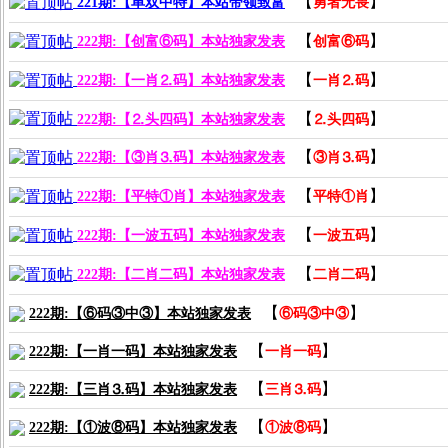
【
】
221期:【单双中特】本站带领致富
勇者无畏
【
】
222期:【创富⑥码】本站独家发表
创富⑥码
【
】
222期:【一肖⒉码】本站独家发表
一肖⒉码
【
】
222期:【⒉头四码】本站独家发表
⒉头四码
【
】
222期:【③肖⒊码】本站独家发表
③肖⒊码
【
】
222期:【平特①肖】本站独家发表
平特①肖
【
】
222期:【一波五码】本站独家发表
一波五码
【
】
222期:【二肖二码】本站独家发表
二肖二码
【
】
222期:【⑥码③中③】本站独家发表
⑥码③中③
【
】
222期:【一肖一码】本站独家发表
一肖一码
【
】
222期:【三肖⒊码】本站独家发表
三肖⒊码
【
】
222期:【①波⑧码】本站独家发表
①波⑧码