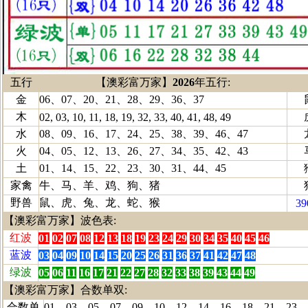
五行
【澳彩富万家】
2026
年五行:
金
06、07、20、21、28、29、36、37
木
02, 03, 10, 11, 18, 19, 32, 33, 40, 41, 48, 49
水
08、09、16、17、24、25、38、39、46、47
火
04、05、12、13、26、27、34、35、42、43
土
01、14、15、22、23、30、31、44、45
家禽
牛、马、羊、鸡、狗、猪
野兽
鼠、虎、兔、龙、蛇、猴
39
【澳彩富万家】波色表:
红波
01
02
07
08
12
13
18
19
23
24
29
30
34
35
40
45
46
蓝波
03
04
09
10
14
15
20
25
26
31
36
37
41
42
47
48
绿波
05
06
11
16
17
21
22
27
28
32
33
38
39
43
44
49
【澳彩富万家】合数单双:
合数单
01、03、05、07、09、10、12、14、16、18、21、23、